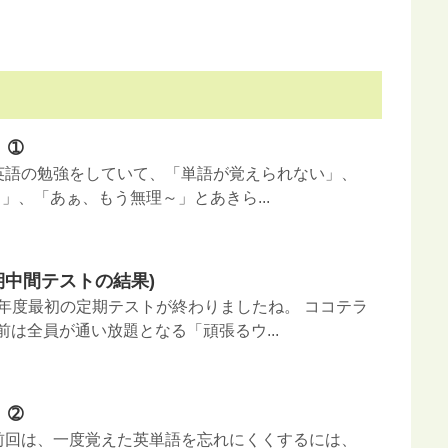
」➀
日 英語の勉強をしていて、「単語が覚えられない」、
」、「あぁ、もう無理～」とあきら...
学期中間テストの結果)
 今年度最初の定期テストが終わりましたね。 ココテラ
前は全員が通い放題となる「頑張るウ...
」➁
日 前回は、一度覚えた英単語を忘れにくくするには、