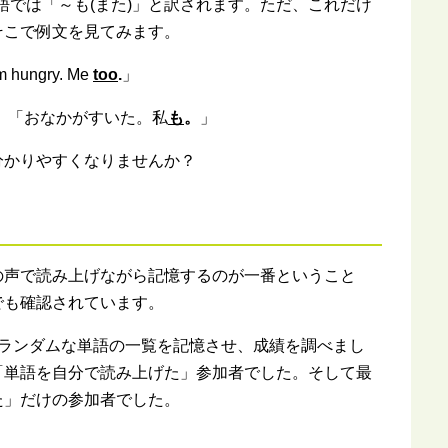
語では「～も(また)」と訳されます。ただ、これだけ
そこで例文を見てみます。
 hungry. Me
too
.
」
」 「おなかがすいた。私
も
。
」
分かりやすくなりませんか？
の声で読み上げながら記憶するのが一番ということ
でも確認されています。
にランダムな単語の一覧を記憶させ、成績を調べまし
「単語を自分で読み上げた」参加者でした。そして最
た」だけの参加者でした。