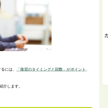
するには、
「復習のタイミングと回数」がポイント
、
紹介します。