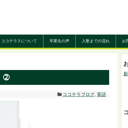
ココテラスについて
卒業生の声
入塾までの流れ
お
新
」➁
ココテラブログ
,
英語