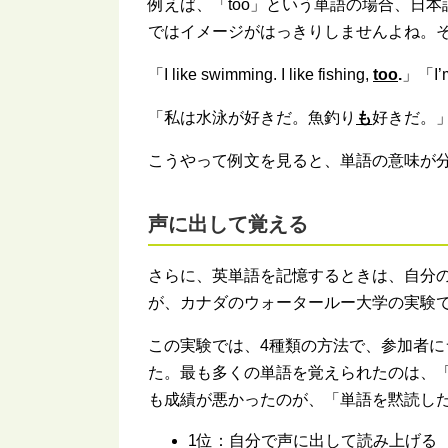
例えば、「too」という単語の場合、日本
ではイメージがはっきりしませんよね。
「I like swimming. I like fishing,
too
.
」「I’m
「私は水泳が好きだ。魚釣り
も
好きだ。
こうやって例文を見ると、単語の意味が
声に出して覚える
さらに、英単語を記憶するときは、自分
が、カナダのウォータールー大学の実験
この実験では、4種類の方法で、参加者
た。最も多くの単語を覚えられたのは、
も成績が悪かったのが、「単語を黙読し
1位：自分で声に出して読み上げる