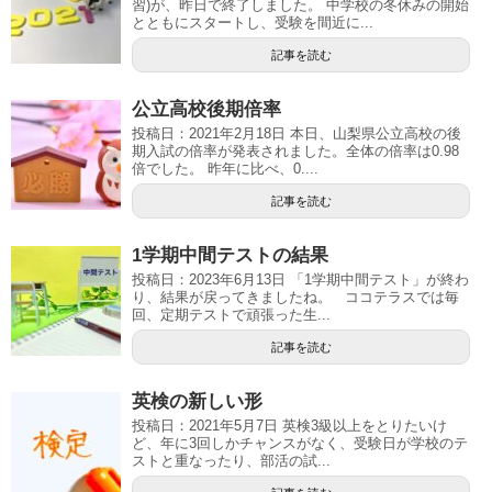
習)が、昨日で終了しました。 中学校の冬休みの開始
とともにスタートし、受験を間近に...
記事を読む
公立高校後期倍率
投稿日：2021年2月18日 本日、山梨県公立高校の後
期入試の倍率が発表されました。全体の倍率は0.98
倍でした。 昨年に比べ、0....
記事を読む
1学期中間テストの結果
投稿日：2023年6月13日 「1学期中間テスト」が終わ
り、結果が戻ってきましたね。 ココテラスでは毎
回、定期テストで頑張った生...
記事を読む
英検の新しい形
投稿日：2021年5月7日 英検3級以上をとりたいけ
ど、年に3回しかチャンスがなく、受験日が学校のテ
ストと重なったり、部活の試...